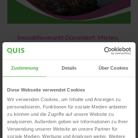
Immobilienmarkt Düsseldorf: Mieten,
Preise & Trends Juni 2026
Die Entwicklung der letzten Jahre zeigt in
Düsseldorf, dass die Miet- und Kaufpreise
Zustimmung
Details
Über Cookies
weiter steigen, während sich die
Vermarktungsdauer in einigen Segmenten
verkürzt. Wir analysieren die aktuellen Daten zu
Diese Webseite verwendet Cookies
Mietpreisen, Kaufpreisen und...
Wir verwenden Cookies, um Inhalte und Anzeigen zu
Wohnungsmarkt
Trends & Insights
personalisieren, Funktionen für soziale Medien anbieten
Investieren & Bewerten
zu können und die Zugriffe auf unsere Website zu
analysieren. Außerdem geben wir Informationen zu Ihrer
Matthias Klupp
18. Jun 2026
Verwendung unserer Website an unsere Partner für
soziale Medien, Werbung und Analysen weiter. Weitere