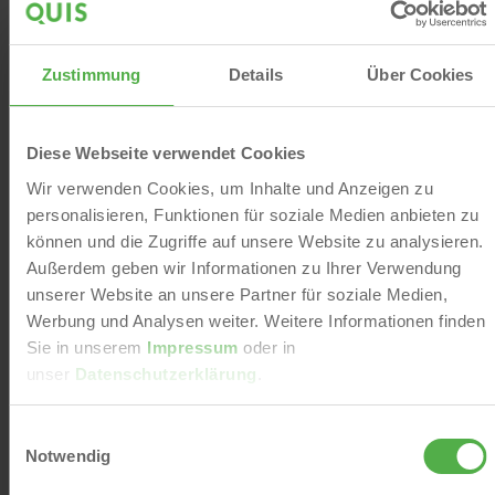
Portfoliosteuerung rechnet sich: wir
zeigen, wie mehr Ertrag möglich ist
bei weniger Aufwand
Zustimmung
Details
Über Cookies
Agile Investitionsstrategien im
Diese Webseite verwendet Cookies
Wohnungsbestand
Wir verwenden Cookies, um Inhalte und Anzeigen zu
personalisieren, Funktionen für soziale Medien anbieten zu
können und die Zugriffe auf unsere Website zu analysieren.
Webinar: Mehr Wert durch aktive
Außerdem geben wir Informationen zu Ihrer Verwendung
Mietensteuerung
unserer Website an unsere Partner für soziale Medien,
Werbung und Analysen weiter. Weitere Informationen finden
Sie in unserem
Impressum
oder in
unser
Datenschutzerklärung
.
Einwilligungsauswahl
Notwendig
Weiterlesen