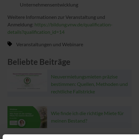
Unternehmensentwicklung
Weitere Informationen zur Veranstaltung und
Anmeldung:
https://bildung.vnw.de/qualification-
details?qualification_id=14
Veranstaltungen und Webinare
Beliebte Beiträge
Neuvermietungsmieten präzise
bestimmen: Quellen, Methoden und
rechtliche Fallstricke
Wie finde ich die richtige Miete für
meinen Bestand?