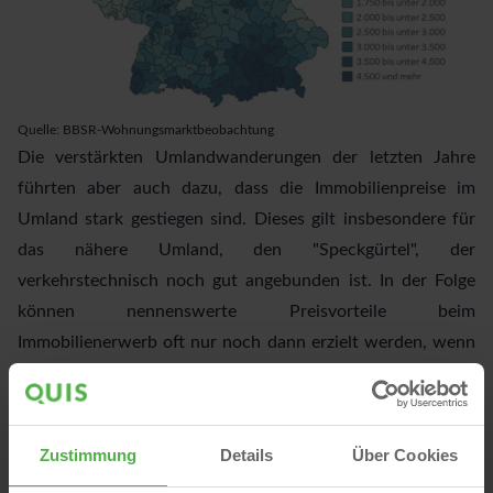
Quelle:
BBSR-Wohnungsmarktbeobachtung
Die verstärkten Umlandwanderungen der letzten Jahre
führten aber auch dazu, dass die Immobilienpreise im
Umland stark gestiegen sind. Dieses gilt insbesondere für
das nähere Umland, den "Speckgürtel", der
verkehrstechnisch noch gut angebunden ist. In der Folge
können nennenswerte Preisvorteile beim
Immobilienerwerb oft nur noch dann erzielt werden, wenn
man (noch) weiter aus der Stadt fortzieht. In diesen eher
ländlichen Regionen sind dann aber zum Beispiel die
Verkehrsanbindung in die Städte deutlich schlechter und
Zustimmung
Details
Über Cookies
die Mobilitätskosten höher. So zeigte bereits 2014 eine