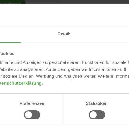
e Vermietung wirtschaftlich vertretbar ist. Neben der
Details
Kostenstruktur Ihrer Immobilie berücksichtigen. Diese
Cookies
en, Grundsteuer und Verwaltung müssen gedeckt sein.
nhalte und Anzeigen zu personalisieren, Funktionen für soziale
ige Modernisierungen sollten in die Kalkulation einfließen.
Website zu analysieren. Außerdem geben wir Informationen zu I
iert ist, müssen die Zins- und Tilgungsraten berücksichtigt
r soziale Medien, Werbung und Analysen weiter. Weitere Informa
tenschutzerklärung
.
 erzielen möchten, ohne die Mieterschaft zu überfordern.
ation aus der am Markt erzielbaren Miete und den oben
Präferenzen
Statistiken
alten, setzt laufende Investitionen voraus. Insbesondere