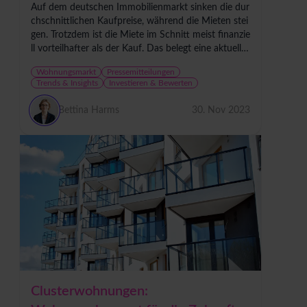
Auf dem deutschen Immobilienmarkt sinken die dur
chschnittlichen Kaufpreise, während die Mieten stei
gen. Trotzdem ist die Miete im Schnitt meist finanzie
ll vorteilhafter als der Kauf. Das belegt eine aktuelle
Analyse von QUIS, Deutschlands größter...
Wohnungsmarkt
Pressemitteilungen
Trends & Insights
Investieren & Bewerten
Bettina Harms
30. Nov 2023
Clusterwohnungen: