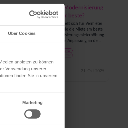
Mieterhöhung nach Modernisierung
- welcher Weg ist der beste?
Nach einer Modernisierung stellt sich für Vermieter
die Frage, auf welchem Weg sie die Miete am beste
Über Cookies
n anpassen: über die Modernisierungsmieterhöhung
nach § 559 BGB oder über die Anpassung an die or
tsübliche Vergleichsmiete nach § 558 BGB. Beide...
Wohnungsmarkt
Trends & Insights
Investieren & Bewerten
Newsletter
TrendCheck Wohnen
 Medien anbieten zu können
hrer Verwendung unserer
Matthias Klupp
21. Okt 2025
tionen finden Sie in unserem
Marketing