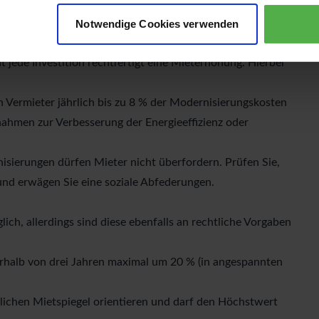
eine Modernisierung unumgänglich. Die damit verbundenen
t werden und bieten die Möglichkeit, den Wohnwert zu
Notwendige Cookies verwenden
dernisierungen durchgeführt werden, sollten Sie
die
ht jede Investition rechtfertigt eine Mieterhöhung. Hierbei
Vermieter jährlich bis zu 8 % der Modernisierungskosten
nahmen zur Verbesserung der Energieeffizienz oder
sierungen dürfen Mieter nicht überfordern. Prüfen Sie,
und erwägen Sie eine soziale Abfederungen.
h, allerdings sind diese ebenfalls an rechtliche Vorgaben
nerhalb von drei Jahren maximal um 20 % (in angespannten
tlichen Mietspiegel orientieren und darf den Höchstwert