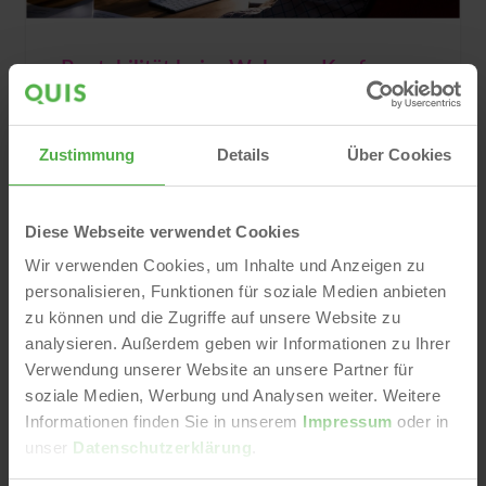
Rentabilität beim Wohnen: Kaufen
oder Mieten?
Auf dem deutschen Immobilienmarkt sinken die
Zustimmung
Details
Über Cookies
durchschnittlichen Kaufpreise, während die
Mieten steigen. Trotzdem ist die Miete im
Schnitt meist finanziell vorteilhafter als der
Diese Webseite verwendet Cookies
Kauf. Das belegt eine aktuelle Analyse von
Wir verwenden Cookies, um Inhalte und Anzeigen zu
QUIS, Deutschlands größter...
personalisieren, Funktionen für soziale Medien anbieten
Wohnungsmarkt
Pressemitteilungen
Trends & Insights
zu können und die Zugriffe auf unsere Website zu
Investieren & Bewerten
analysieren. Außerdem geben wir Informationen zu Ihrer
Bettina Harms
30. Nov 2023
Verwendung unserer Website an unsere Partner für
soziale Medien, Werbung und Analysen weiter. Weitere
Informationen finden Sie in unserem
Impressum
oder in
unser
Datenschutzerklärung
.