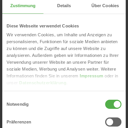
Zustimmung
Details
Über Cookies
Diese Webseite verwendet Cookies
Wir verwenden Cookies, um Inhalte und Anzeigen zu
personalisieren, Funktionen für soziale Medien anbieten
zu können und die Zugriffe auf unsere Website zu
analysieren. Außerdem geben wir Informationen zu Ihrer
Verwendung unserer Website an unsere Partner für
soziale Medien, Werbung und Analysen weiter. Weitere
Informationen finden Sie in unserem
Impressum
oder in
unser
Datenschutzerklärung
.
Darmstadts mit dynamischem Bevölkerungswachstum
Die Einwohnerzahl in Darmstadt wächst deutlich stärker
E
Notwendig
als in die Hessen und Deutschland. Seit 2013 zeigt die
i
n
Stadt eine
dynamische Entwicklung
mit einem besonders
w
starkem Anstieg zwischen 2014 und 2019. Nach einer
Präferenzen
i