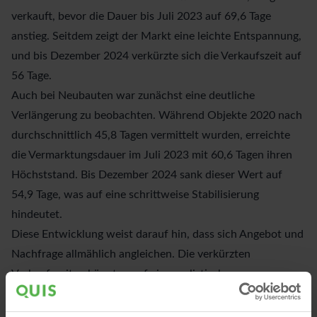
verkauft, bevor die Dauer bis Juli 2023 auf 69,6 Tage
anstieg. Seitdem zeigt der Markt eine leichte Entspannung,
und bis Dezember 2024 verkürzte sich die Verkaufszeit auf
56 Tage.
Auch bei Neubauten war zunächst eine deutliche
Verlängerung zu beobachten. Während Objekte 2020 nach
durchschnittlich 45,8 Tagen vermittelt wurden, erreichte
die Vermarktungsdauer im Juli 2023 mit 60,6 Tagen ihren
Höchststand. Bis Dezember 2024 sank dieser Wert auf
54,9 Tage, was auf eine schrittweise Stabilisierung
hindeutet.
Diese Entwicklung weist darauf hin, dass sich Angebot und
Nachfrage allmählich angleichen. Die verkürzten
Verkaufszeiten könnten auf eine realistischere
Preisgestaltung und eine höhere Marktakzeptanz
hinweisen.