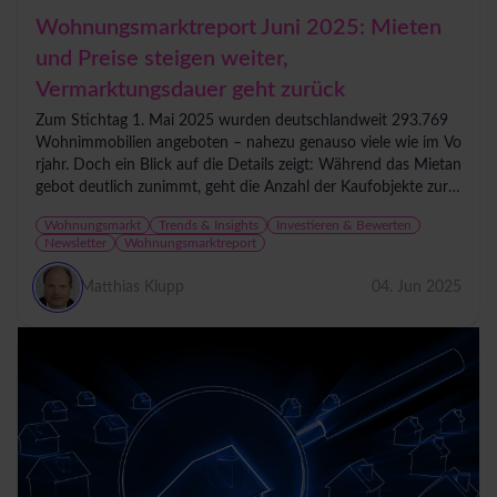
Wohnungsmarktreport Juni 2025: Mieten
und Preise steigen weiter,
Vermarktungsdauer geht zurück
Zum Stichtag 1. Mai 2025 wurden deutschlandweit 293.769
Wohnimmobilien angeboten – nahezu genauso viele wie im Vo
rjahr. Doch ein Blick auf die Details zeigt: Während das Mietan
gebot deutlich zunimmt, geht die Anzahl der Kaufobjekte zurü
ck....
Wohnungsmarkt
Trends & Insights
Investieren & Bewerten
Newsletter
Wohnungsmarktreport
Matthias Klupp
04. Jun 2025