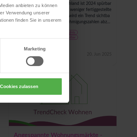
Der Wohnungsbau in Deutschland ist 2024 spürbar
 Medien anbieten zu können
eingebrochen: Mit rund 14 % weniger fertiggestellte
hrer Verwendung unserer
n Wohnungen als im Vorjahr wird ein Trend sichtba
tionen finden Sie in unserem
r, der sich bereits in den Genehmigungszahlen abzei
chnete. Besonders betroffen sind private Bauherre
Wohnungsmarkt
Trends & Insights
n...
Investieren & Bewerten
Newsletter
TrendCheck Wohnen
Marketing
Matthias Klupp
20. Jun 2025
Cookies zulassen
Angespannte Wohnungsmärkte -