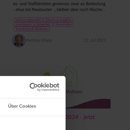
ex- und Staffelmieten gewinnen zwar an Bedeutung
- etwa bei Neubauten -, bleiben aber noch Nischen
modelle. Befristete Mietverträge bilden eher die...
Wohnungsmarkt
Trends & Insights
Investieren & Bewerten
Newsletter
TrendCheck Wohnen
Matthias Klupp
22. Jul 2025
Über Cookies
Baufertigstellungen 2024 - jetzt
geht es steil bergab