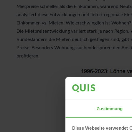
Mietpreise schneller als die Einkommen, während Neu
analysiert diese Entwicklungen und liefert regionale Einb
Einkommen vs. Mieten: Wie erschwinglich ist Wohnen?
Die Mietpreisentwicklung variiert stark je nach Region.
Bundesländern die Mieten deutlich gestiegen sind, gibt e
Preise. Besonders Wohnungssuchende spüren den Anstie
profitieren.
Zustimmung
Diese Webseite verwendet 