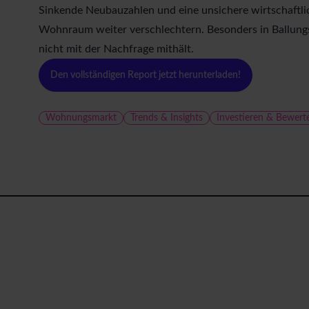
a
Sinkende Neubauzahlen und eine unsichere wirtschaftli
u
Wohnraum weiter verschlechtern. Besonders in Ballungs
s
nicht mit der Nachfrage mithält.
w
a
Den vollständigen Report jetzt herunterladen!
h
l
Wohnungsmarkt
Trends & Insights
Investieren & Bewert