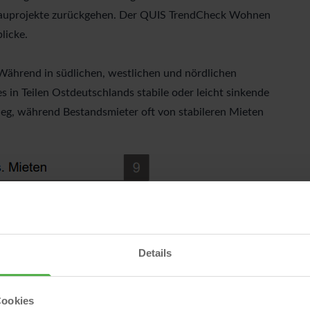
bauprojekte zurückgehen. Der QUIS TrendCheck Wohnen
licke.
 Während in südlichen, westlichen und nördlichen
s in Teilen Ostdeutschlands stabile oder leicht sinkende
g, während Bestandsmieter oft von stabileren Mieten
Details
Cookies