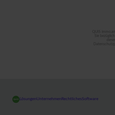
QUIS immo.ana
Sie bezüglic
diese
Datenschutzpr
Lösungen
Unternehmen
Rechtliches
Software