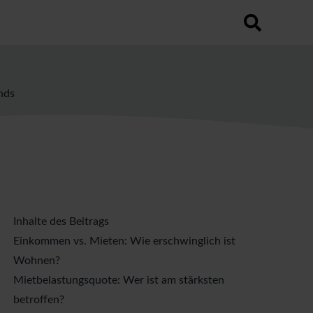
utomatischen Vorschlagsfunktion.
hfeld leer ist.
nds
Inhalte des Beitrags
Einkommen vs. Mieten: Wie erschwinglich ist
Wohnen?
Mietbelastungsquote: Wer ist am stärksten
betroffen?