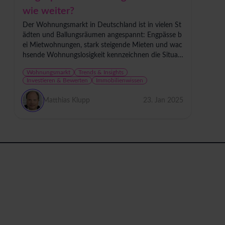
wie weiter?
Der Wohnungsmarkt in Deutschland ist in vielen St
ädten und Ballungsräumen angespannt: Engpässe b
ei Mietwohnungen, stark steigende Mieten und wac
hsende Wohnungslosigkeit kennzeichnen die Situati
on. Damit gewinnt auch die Frage an Bedeutung, o
Wohnungsmarkt
Trends & Insights
b...
Investieren & Bewerten
Immobilienwissen
Matthias Klupp
23. Jan 2025