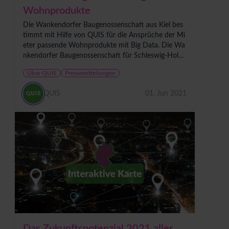
Wohnprodukte
Die Wankendorfer Baugenossenschaft aus Kiel bes
timmt mit Hilfe von QUIS für die Ansprüche der Mi
eter passende Wohnprodukte mit Big Data. Die Wa
nkendorfer Baugenossenschaft für Schleswig-Holst
ein eG zählt mit ihren operativ tätigen...
Über QUIS
Pressemitteilungen
QUIS
01. Jun 2021
Das Zukunftspotenzial 2021 aller