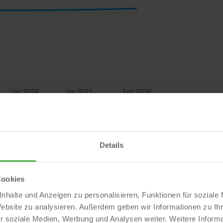
Details
tur
2022 deutlich an und lagen damals bei 4.090 €/m². Anfang
Cookies
ruar 2027 wird ein leichter Anstieg auf 3.841 €/m²
nhalte und Anzeigen zu personalisieren, Funktionen für soziale
Website zu analysieren. Außerdem geben wir Informationen zu I
ochpunkt 2023 folgte ein Rückgang und seit 2024 eine
r soziale Medien, Werbung und Analysen weiter. Weitere Informa