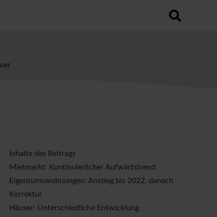
utomatischen Vorschlagsfunktion.
hfeld leer ist.
uer
Inhalte des Beitrags
Mietmarkt: Kontinuierlicher Aufwärtstrend
Eigentumswohnungen: Anstieg bis 2022, danach
Korrektur
Häuser: Unterschiedliche Entwicklung