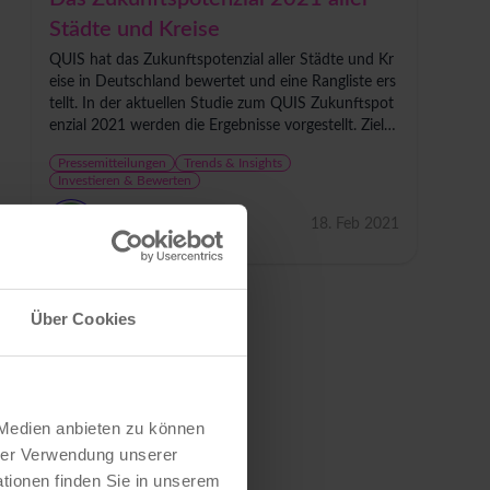
Städte und Kreise
QUIS hat das Zukunftspotenzial aller Städte und Kr
eise in Deutschland bewertet und eine Rangliste ers
tellt. In der aktuellen Studie zum QUIS Zukunftspot
enzial 2021 werden die Ergebnisse vorgestellt. Ziel d
er Studie ist es, die Perspektiven von...
Pressemitteilungen
Trends & Insights
Investieren & Bewerten
QUIS
18. Feb 2021
Über Cookies
 Medien anbieten zu können
hrer Verwendung unserer
tionen finden Sie in unserem