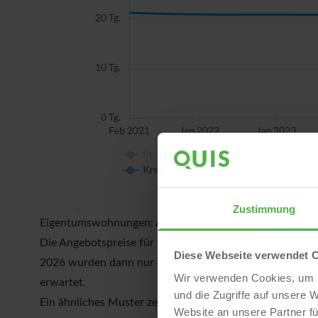
Zustimmung
Eigentumswohnungen: Anstieg bis 2022, danach Korrek
Die Angebotspreise für Bestandswohnungen stiegen bis 
Diese Webseite verwendet 
2026 wurden dann nur noch 3.766 €/m² erreicht. Für Feb
Wir verwenden Cookies, um I
erwartet.
und die Zugriffe auf unsere 
Ein ähnliches Muster zeigt sich im Neubau. Nach dem H
Website an unsere Partner fü