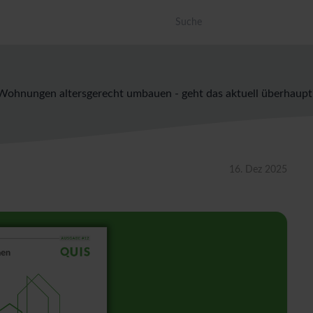
Dies ist ein Suchfeld mit einer a
Es gibt keine Vorschläge, da das Suc
Wohnungen altersgerecht umbauen - geht das aktuell überhaupt
16. Dez 2025