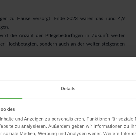
tigen zu Hause versorgt. Ende 2023 waren das rund 4,9
igen.
 wird die Anzahl der Pflegebedürftigen in Zukunft weiter
 der Hochbetagten, sondern auch an der weiter steigenden
 altersgerechten Wohnungen steigen wird. Die wenigen
aum Effekte erzielen. Deswegen wird ein Schwerpunkt von
ristigen Verbleib in der Wohnung zu ermöglichen.
Details
rsgerechtem Wohnraum in Zukunft sein wird. In einer KfW-
n ca. 2,4 Mio. Wohnungen festgestellt. Selbst bei einem
Cookies
35 - was nicht (mehr) realistisch ist - werden dann noch
nhalte und Anzeigen zu personalisieren, Funktionen für soziale
Website zu analysieren. Außerdem geben wir Informationen zu I
nstitut in einer Studie: im Jahr 2040 werden demnach rd.
r soziale Medien, Werbung und Analysen weiter. Weitere Informa