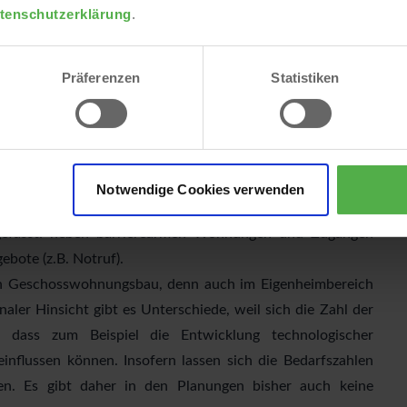
n bisher erst rd. 600.000 vorhanden sind. Es fehlen nach
tenschutzerklärung
.
tigt werden, dass es keine universelle Norm für das
Präferenzen
Statistiken
ndig rollstuhlgerecht, stufenfrei, mit großen
und praktisch nur im Neubau zu erreichen.
ralen Merkmalen wie Schwellenabbau, bodengleiche Dusche
ehr viele Lebenslagen aus. Dieser bauliche Standard wird
Notwendige Cookies verwenden
 gefasst: neben barrierearmen Wohnungen und Zugängen
ebote (z.B. Notruf).
den Geschosswohnungsbau, denn auch im Eigenheimbereich
aler Hinsicht gibt es Unterschiede, weil sich die Zahl der
, dass zum Beispiel die Entwicklung technologischer
einflussen können. Insofern lassen sich die Bedarfszahlen
en. Es gibt daher in den Planungen bisher auch keine