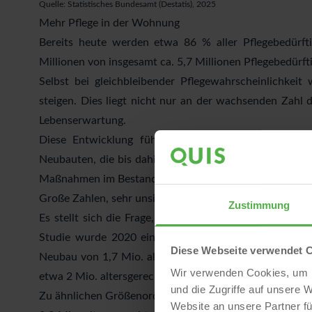
Quelle:
Statistisches Bundesamt (Destatis), 2025
Mehr Pflege in der Wohnung
Bereits heute werden etwa 86 % aller Pflegebedürf
Millionen von insgesamt ca. 5,7 Millionen Pflegebedürft
Selbst bei gleichbleibender Pflegewahrscheinlichkeit
steigen. Dies liegt nicht nur an der wachsenden Zahl
Lebenserwartung.
Diese Entwicklung führt dazu, dass der Bedarf an
Neubauten, die bis dahin entstehen werden, werden k
Maßnahmen im Bestand liegen mit dem Ziel, einen langf
Große Zahlen, sehr unsichere Aussichten
Zustimmung
Es stellt sich die Frage, wie groß der Bedarf an alte
Studie wurde 2020 eine aktuelle Versorgungslücke vo
Diese Webseite verwendet 
Neubau von 1,7 Mio. altersgerechten Wohnungen bis 20
Wir verwenden Cookies, um I
etwa 2 Mio. altersgerechte Wohnungen fehlen.
und die Zugriffe auf unsere 
Zu ähnlichen Größenordnungen kommt 2023 das Pestel-I
Website an unsere Partner fü