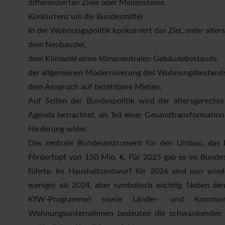
differenzierten Ziele oder Meilensteine.
a
Konkurrenz um die Bundesmittel
h
In der Wohnungspolitik konkurriert das Ziel, mehr alte
l
dem Neubauziel,
dem Klimaziel eines klimaneutralen Gebäudebestands,
der allgemeinen Modernisierung des Wohnungsbestand
dem Anspruch auf bezahlbare Mieten.
Auf Seiten der Bundespolitik wird der altersgerecht
Agenda betrachtet, als Teil einer Gesamttransformatio
Förderung wider.
Das zentrale Bundesinstrument für den Umbau, das
Fördertopf von 150 Mio. €. Für 2025 gab es im Bundes
führte. Im Haushaltsentwurf für 2026 sind nun wied
weniger als 2024, aber symbolisch wichtig. Neben den
KfW-Programme) sowie Länder- und Kommunal
Wohnungsunternehmen bedeuten die schwankenden Fö