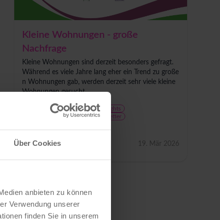
Kleine Wohnungen - große
Nachfrage
Kleine Wohnungen sind derzeit besonders gefragt.
Während es viele Jahre lang eher ein Trend zu große
n Wohnungen gab, werden derzeit sehr viele kleine
Wohnungen gesucht.
Wohnungsmarkt
Trends & Insights
Investieren & Bewerten
Newsletter
TrendCheck Wohnen
Über Cookies
Matthias Klupp
19. Mär 2026
 Medien anbieten zu können
hrer Verwendung unserer
tionen finden Sie in unserem