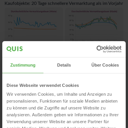
Kaufobjekte: 20 Tage schnellere Vermarktung als im Vorjahr
Wohnungsmarktreport herunterladen
Zustimmung
Details
Über Cookies
Wohnungsmarkt Nürnberg: Rückgang im Angebot bei
stabilen Preisen
Diese Webseite verwendet Cookies
In Nürnberg wurden im selben Zeitraum 683
Wir verwenden Cookies, um Inhalte und Anzeigen zu
Wohnimmobilien angeboten – ein Rückgang von 10,4 %
personalisieren, Funktionen für soziale Medien anbieten
gegenüber dem Vorjahr.
zu können und die Zugriffe auf unsere Website zu
Vermarktungsdauer von Miet- und Kaufobjekten in
analysieren. Außerdem geben wir Informationen zu Ihrer
Nürnberg
Verwendung unserer Website an unsere Partner für