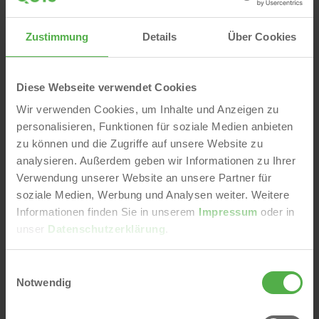
junge Erwachsene unterstreicht. Demgegenüber ist die
Zahl der jüngeren Senioren rückläufig: zwischen 2011 und
Zustimmung
Details
Über Cookies
2020 ist die Gruppe der 65-75-Jährigen um etwa 15
Prozent gesunken; diese Entwicklung schlägt allmählich
auch auf die Altersgruppe 75+ durch, die zuletzt einen
Diese Webseite verwendet Cookies
Rückgang zu verzeichnen hatte.
Wir verwenden Cookies, um Inhalte und Anzeigen zu
personalisieren, Funktionen für soziale Medien anbieten
zu können und die Zugriffe auf unsere Website zu
analysieren. Außerdem geben wir Informationen zu Ihrer
Verwendung unserer Website an unsere Partner für
soziale Medien, Werbung und Analysen weiter. Weitere
Informationen finden Sie in unserem
Impressum
oder in
unser
Datenschutzerklärung
.
E
Notwendig
i
n