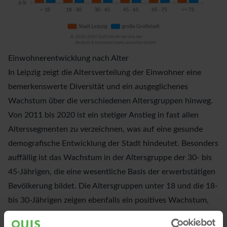
Einwohnerentwicklung nach Alter
In Leipzig zeigt die Altersverteilung der Einwohner eine
bemerkenswerte Diversität und ein ausgeglichenes
Wachstum über die verschiedenen Altersgruppen hinweg.
Von 2011 bis 2020 ist ein stetiger Anstieg in fast allen
Alterssegmenten zu verzeichnen, was auf eine gesunde
demografische Entwicklung der Stadt hindeutet. Besonders
auffällig ist das Wachstum in der Altersgruppe der 30- bis
45-Jährigen, die eine wesentliche Basis der erwerbstätigen
Bevölkerung bildet. Die Altersgruppen unter 18 und die 18-
bis 30-Jährigen zeigen ebenfalls ein positives Wachstum,
was die Zuzugsattraktivität Leipzigs für junge Familien und