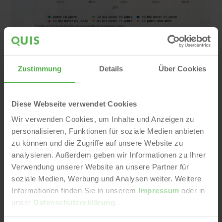
Altersstruktur der Einwohner als Basis
für effektive Marktanalysen
Zustimmung
Details
Über Cookies
Die Altersstruktur der Bevölkerung in einem
Wohnquartier ist - insbesondere in größeren
Diese Webseite verwendet Cookies
Städten - eine wichtige Kennziffer für die
Wir verwenden Cookies, um Inhalte und Anzeigen zu
Analyse des Wohnungsmarktes und der
personalisieren, Funktionen für soziale Medien anbieten
Standortentwicklung. In den verschiedenen
zu können und die Zugriffe auf unsere Website zu
Altersgruppen gibt es sowohl...
analysieren. Außerdem geben wir Informationen zu Ihrer
Trends & Insights
Investieren & Bewerten
Verwendung unserer Website an unsere Partner für
soziale Medien, Werbung und Analysen weiter. Weitere
QUIS
19. Apr 2021
Informationen finden Sie in unserem
Impressum
oder in
unser
Datenschutzerklärung
.